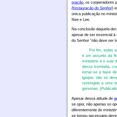
oração
, os cooperadores 
Restauração do Senhor
) 
única publicação no minis
Nee e Lee.
Na conclusão daquela dec
apesar de ser essencial à
do Senhor "não deve ser 
Por fim, todas 
é um assunto da fé
ministério é o soar
dessa trombeta, co
tornar-se a base d
igrejas; não se dev
restringido a uma ú
genuínas. (
Publicati
Apesar dessa atitude de
g
se opor, não apenas so op
diferentemente do ministé
se tornou necessário devid