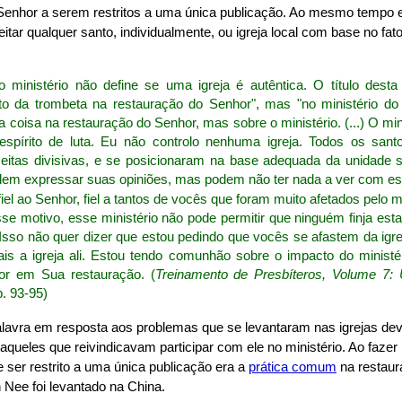
 Senhor a serem restritos a uma única publicação. Ao mesmo tempo 
itar qualquer santo, individualmente, ou igreja local com base no fat
o ministério não define se uma igreja é autêntica. O título des
o da trombeta na restauração do Senhor", mas "no ministério do
 coisa na restauração do Senhor, mas sobre o ministério. (...) O min
pírito de luta. Eu não controlo nenhuma igreja. Todos os san
itas divisivas, e se posicionaram na base adequada da unidade s
dem expressar suas opiniões, mas podem não ter nada a ver com ess
fiel ao Senhor, fiel a tantos de vocês que foram muito afetados pelo me
 motivo, esse ministério não pode permitir que ninguém finja esta
. Isso não quer dizer que estou pedindo que vocês se afastem da ig
is a igreja ali. Estou tendo comunhão sobre o impacto do ministér
or em Sua restauração. (
Treinamento de Presbíteros, Volume 7:
p. 93-95)
alavra em resposta aos problemas que se levantaram nas igrejas de
queles que reivindicavam participar com ele no ministério. Ao fazer i
e ser restrito a uma única publicação era a
prática comum
na restaur
Nee foi levantado na China.