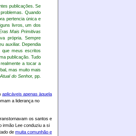
ntes publicações. Se
m problemas. Quando
ra pertencia única e
lguns livros, um dos
Eras Mais Primitivas
iva própria. Sempre
u auxiliar. Dependia
a que meus escritos
uma publicação. Tudo
realmente a tocar a
bal, mas muito mais
 Atual do Senho
r, pp.
am
aplicáveis apenas àquela
omam a liderança no
transtornavam os santos e
 irmão Lee conduziu a si
tado de
muita comunhão e