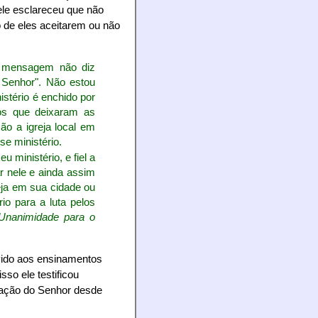
ele esclareceu que não
o de eles aceitarem ou não
ta mensagem não diz
 Senhor". Não estou
istério é enchido por
tos que deixaram as
ão a igreja local em
e ministério.
u ministério, e fiel a
r nele e ainda assim
reja em sua cidade ou
io para a luta pelos
 Unanimidade para o
vido aos ensinamentos
sso ele testificou
ação do Senhor desde