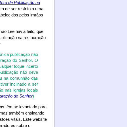
Obra de Publicação na
a de ser restrito a uma
abelecidos pelos irmãos
o Lee havia feito, que
ublicação na restauração
:
única publicação não
uração do Senhor. O
alquer toque incerto
publicação não deve
 ou na comunhão das
iver inclinado a ser
o nas igrejas locais
auração do Senhor
)
uns têm se levantado para
o, mas também ensinando
tões vitais. Este website
eradores sobre o