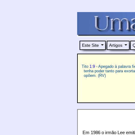
Este Site
Artigos
Q
Tito
1:9
- Apegado à palavra f
tenha poder tanto para exor
opõem. (RV)
Em 1986 o irmão Lee emiti