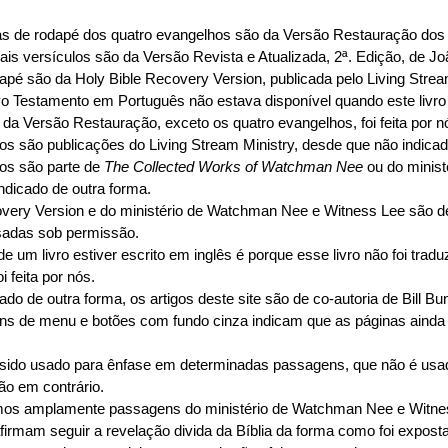
as de rodapé dos quatro evangelhos são da Versão Restauração do
is versículos são da Versão Revista e Atualizada, 2ª. Edição, de Jo
apé são da Holy Bible Recovery Version, publicada pelo Living Stre
 Testamento em Português não estava disponível quando este livro 
da Versão Restauração, exceto os quatro evangelhos, foi feita por n
dos são publicações do Living Stream Ministry, desde que não indicad
dos são parte de
The Collected Works of Watchman Nee
ou do minist
ndicado de outra forma.
very Version e do ministério de Watchman Nee e Witness Lee são de
sadas sob permissão.
de um livro estiver escrito em inglês é porque esse livro não foi trad
i feita por nós.
do de outra forma, os artigos deste site são de co-autoria de Bill Bu
tens de menu e botões com fundo cinza indicam que as páginas aind
 sido usado para ênfase em determinadas passagens, que não é usado
ção em contrário.
amos amplamente passagens do ministério de Watchman Nee e Witnes
firmam seguir a revelação divida da Bíblia da forma como foi expost