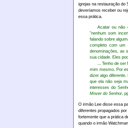
igrejas na restauração do
deveríamos receber ou reje
essa prática.
Acatar ou não 
"nenhum som incert
falando sobre alguma
completo com um es
denominações, as se
sua cidade. Eles po
... Tenho de ser 
mim mesmo. Por esse
dizer algo diferente
que ela não seja ma
interesses do Senh
Mover do Senhor
, p
O irmão Lee disse essa p
diferentes propagados por a
fortemente que a prática d
quando o irmão Watchman 