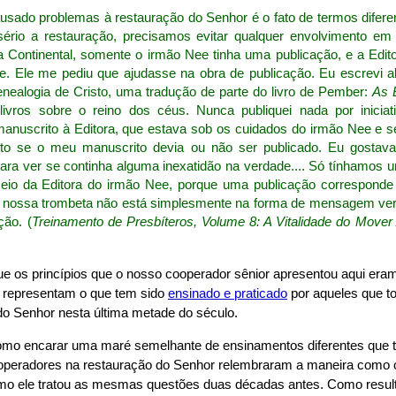
usado problemas à restauração do Senhor é o fato de termos difere
sério a restauração, precisamos evitar qualquer envolvimento e
Continental, somente o irmão Nee tinha uma publicação, e a Edito
e. Ele me pediu que ajudasse na obra de publicação. Eu escrevi a
enealogia de Cristo, uma tradução de parte do livro de Pember:
As 
ivros sobre o reino dos céus. Nunca publiquei nada por iniciat
uscrito à Editora, que estava sob os cuidados do irmão Nee e se
to se o meu manuscrito devia ou não ser publicado. Eu gostav
ara ver se continha alguma inexatidão na verdade.... Só tínhamos 
meio da Editora do irmão Nee, porque uma publicação corresponde 
 nossa trombeta não está simplesmente na forma de mensagem ver
ção. (
Treinamento de Presbíteros, Volume 8: A Vitalidade do Mover
e os princípios que o nosso cooperador sênior apresentou aqui er
es representam o que tem sido
ensinado e praticado
por aqueles que t
 do Senhor nesta última metade do século.
omo encarar uma maré semelhante de ensinamentos diferentes que 
ooperadores na restauração do Senhor relembraram a maneira como o
mo ele tratou as mesmas questões duas décadas antes. Como resul