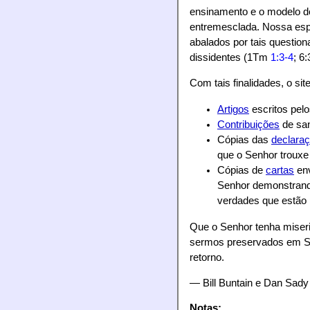
ensinamento e o modelo do
entremesclada. Nossa espe
abalados por tais question
dissidentes (1Tm
1:3-4
; 6
Com tais finalidades, o si
Artigos
escritos pel
Contribuições
de san
Cópias das
declara
que o Senhor trouxe
Cópias de
cartas
env
Senhor demonstrand
verdades que estão p
Que o Senhor tenha miseri
sermos preservados em Sua
retorno.
— Bill Buntain e Dan Sady
Notas: