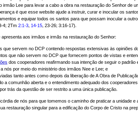
 irmão Lee para levar a cabo a obra na restauração do Senhor de 
rança é que esse website ajude a instruir, curar e inocular os sant
amentos e equipar todos os santos para que possam inocular a outros
:3-4; 2Tm
2:1-3
,
14-15
, 23-26; 3:16-17).
te apresenta aos irmãos e irmãs na restauração do Senhor:
os que servem no DCP contendo respostas extensivas às opiniões do
tos que não servem no DCP que fornecem pontos de vistas e entend
ções
dos cooperadores reafirmando sua intenção de seguir o padrão e
 a nós por meio do ministério dos irmãos Nee e Lee; e
iadas tanto antes como depois da liberação de A Obra de Publicaç
o a comunhão aberta e o entendimento adequado dos cooperadores a
or trás da questão de ser restrito a uma única publicação.
córdia de nós para que tomemos o caminho de praticar a unidade e 
 restauração singular para a edificação do Corpo de Cristo na pre