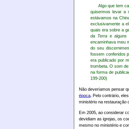
Algo que tem ca
quisermos levar a 
estávamos na China 
exclusivamente a el
quais era sobre a g
da Terra
e alguns l
encaminhava meu man
do seu discernimen
fossem conferidos p
era publicado por 
trombeta. O som de
na forma de publica
199-200)
Não deveríamos pensar qu
época
. Pelo contrário, el
ministério na restauração
Em 2005, ao considerar c
devidiam as igrejas, os c
mesmo no ministério e co