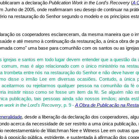
publicaram a declaração
Publication Work in the Lord's Recovery
(
A 
em Junho de 2005, onde reafirmaram seu desejo de continuar na prátic
tério na restauração do Senhor segundo o modelo e os princípios est
laração os cooperadores esclareceram, da mesma maneira que o irmã
 saúde e até mesmo à continuação da restauração, a única obra de p
tomada como" uma base para comunhão com os santos ou as igrejas
as igrejas e santos em todo lugar devem entender que a questão da 
 comum, mas é algo relacionado com o único ministério na resta
 da trombeta entre nós na restauração do Senhor e não deve haver qu
mo disse o irmão Lee em diversas ocasiões. Contudo, a única 
e aceitarmos ou rejeitarmos qualquer pessoa na comunhão da fé
eria insistir nisso como se fosse um item da fé. Se alguém não est
nica publicação, tais pessoas ainda são nossos irmãos; ainda estã
on work in the Lord's Recovery
, p. 9 -
A Obra de Publicação na Rest
eneralidade
, desde a liberação da declaração dos cooperadores, alg
ondo acerca da necessidade de ser restrito a uma única publicaçã
rio neotestamentário de Watchman Nee e Witness Lee em outras ques
o à oposição pública, estridente, e sustentada à afirmação dos coop