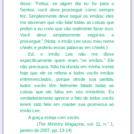
disse: "Felisa, se algum dia eu for para o
Senhor, você deve prosseguir como sempre
fez. Simplesmente deve seguir os irmãos; eles
me disseram que vão falar todas as coisas que
proferi e eu creio que vão realmente fazer isso.
Você deve simplesmente segui-los e
prosseguir." (Nota: o irmão Lee usou meu nome
chinês e proferiu essas palavras em chinês.)
Ed, o irmão Lee não me disse
especificamente quem eram "os irmãos." Ele
não precisava. Não há dúvida em minha mente
hoje que ele se referia a todos vocês irmãos
entremesclados, porque desde sua partida,
todos vocês têm fielmente falado todas as
coisas que ele falou em seu ministério. Eu
verdadeiramente aprecio o fato de todos vocês
terem sido fiéis em manter sua promessa ao
irmão Lee.
A graça esteja com vocês.
(
The Ministry Magazine
, vol. 11, n.° 1,
janeiro de 2007, pp. 13-14)