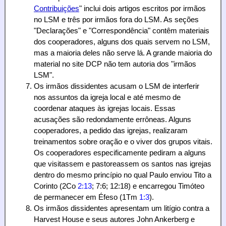
Contribuições
" inclui dois artigos escritos por irmãos
no LSM e três por irmãos fora do LSM. As seções
"Declarações" e "Correspondência" contêm materiais
dos cooperadores, alguns dos quais servem no LSM,
mas a maioria deles não serve lá. A grande maioria do
material no site DCP não tem autoria dos "irmãos
LSM".
Os irmãos dissidentes acusam o LSM de interferir
nos assuntos da igreja local e até mesmo de
coordenar ataques às igrejas locais. Essas
acusações são redondamente errôneas. Alguns
cooperadores, a pedido das igrejas, realizaram
treinamentos sobre oração e o viver dos grupos vitais.
Os cooperadores especificamente pediram a alguns
que visitassem e pastoreassem os santos nas igrejas
dentro do mesmo princípio no qual Paulo enviou Tito a
Corinto (2Co
2:13
; 7:6; 12:18) e encarregou Timóteo
de permanecer em Éfeso (1Tm
1:3
).
Os irmãos dissidentes apresentam um litígio contra a
Harvest House e seus autores John Ankerberg e