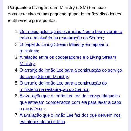
Porquanto o Living Stream Ministry (LSM) tem sido
constante alvo de um pequeno grupo de irmãos dissidentes,
é útil rever alguns pontos:
Os meios pelos quais os irmãos Nee e Lee levaram a
cabo o ministério na restauração do Senhor
;
O papel do Living Stream Ministry em apoiar o
ministério
;
A relação entre os cooperadores e o Living Stream
Ministry
;
O arranjo do irmão Lee para a continuação do serviço
do Living Stream Ministry
;
O arranjo do irmão Lee para a continuação do
ministério na restauração do Senhor
;
A avaliação que o irmão Lee fez do serviço daqueles
que estavam coordenados com ele para levar a cabo
o ministério
; e
A avaliação que o irmão Lee fez dos que servem nos
escritórios do ministério
.