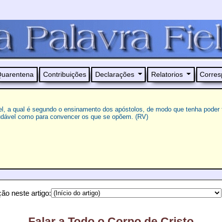
uarentena
Contribuições
Declarações
Relatorios
Corres
el, a qual é segundo o ensinamento dos apóstolos, de modo que tenha poder 
udável como para convencer os que se opõem. (RV)
ão neste artigo:
Falar a Todo o Corpo de Cristo