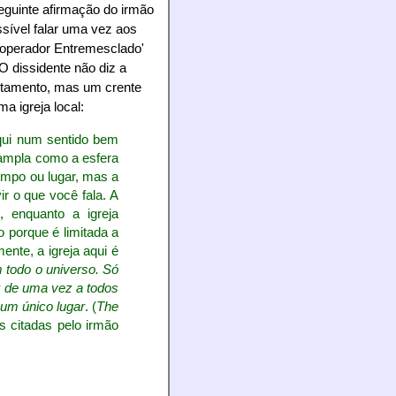
seguinte afirmação do irmão
ssível falar uma vez aos
ooperador Entremesclado'
 O dissidente não diz a
Testamento, mas um crente
a igreja local:
 aqui num sentido bem
 ampla como a esfera
tempo ou lugar, mas a
ir o que você fala. A
, enquanto a igreja
 porque é limitada a
nte, a igreja aqui é
 todo o universo. Só
r de uma vez a todos
num único lugar
. (
The
as citadas pelo irmão