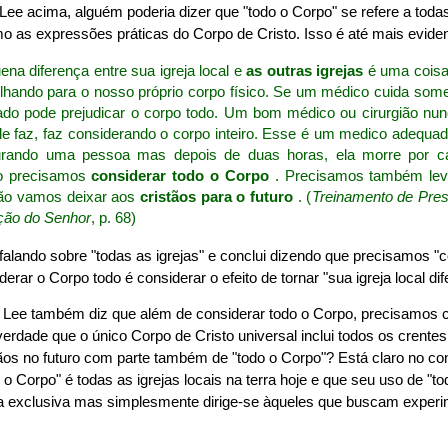
 Lee acima, alguém poderia dizer que "todo o Corpo" se refere a todas
o as expressões práticas do Corpo de Cristo. Isso é até mais eviden
na diferença entre sua igreja local e
as outras igrejas
é uma coisa
hando para o nosso próprio corpo físico. Se um médico cuida som
ado pode prejudicar o corpo todo. Um bom médico ou cirurgião nu
le faz, faz considerando o corpo inteiro. Esse é um medico adequa
urando uma pessoa mas depois de duas horas, ela morre por ca
do precisamos
considerar todo o Corpo
. Precisamos também lev
são vamos deixar aos
cristãos para o futuro
. (
Treinamento de Pres
ção do Senhor
, p. 68)
alando sobre "todas as igrejas" e conclui dizendo que precisamos "c
rar o Corpo todo é considerar o efeito de tornar "sua igreja local dif
Lee também diz que além de considerar todo o Corpo, precisamos co
verdade que o único Corpo de Cristo universal inclui todos os crent
tãos no futuro com parte também de "todo o Corpo"? Está claro no co
 o Corpo" é todas as igrejas locais na terra hoje e que seu uso de "t
 exclusiva mas simplesmente dirige-se àqueles que buscam experime