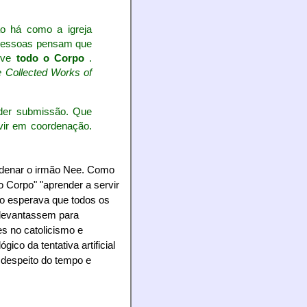
ão há como a igreja
s pessoas pensam que
olve
todo o Corpo
.
 Collected Works of
der submissão. Que
vir em coordenação.
ondenar o irmão Nee. Como
 Corpo" "aprender a servir
to esperava que todos os
e levantassem para
es no catolicismo e
co da tentativa artificial
 despeito do tempo e