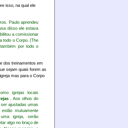
e isso, na qual ele
os. Paulo aprendeu
usa disso ele estava
bilitou a comissionar
 a todo o Corpo. (The
m também por todo o
 e dos treinamentos em
 que sejam quais forem as
 igreja mas para o Corpo
mo igrejas locais
rejas
. Aos olhos do
, ser ajustadas umas
s estão mutuamente
uma igreja, serão
tar algo no braço de