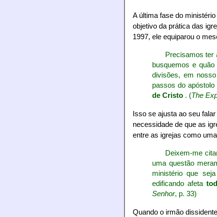
A última fase do ministéri
objetivo da prática das ig
1997, ele equiparou o mes
Precisamos ter 
busquemos e quão 
divisões, em nosso
passos do apóstolo 
de Cristo
. (
The Expe
Isso se ajusta ao seu fala
necessidade de que as igre
entre as igrejas como uma
Deixem-me citar
uma questão merame
ministério que seja
edificando afeta
to
Senhor
, p. 33)
Quando o irmão dissident