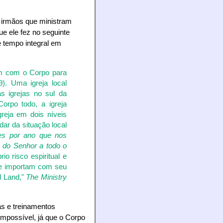
s irmãos que ministram
e ele fez no seguinte
e tempo integral em
um com o Corpo para
9). Uma igreja local
as igrejas no sul da
Corpo todo, a igreja
greja em dois níveis
dar da situação local
es por ano que nos
o do Senhor a todo o
o risco espiritual e
 se importam com seu
d Land,"
The Ministry
as e treinamentos
 impossível, já que o Corpo