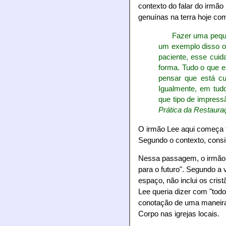
contexto do falar do irmão
genuínas na terra hoje com
Fazer uma peque
um exemplo disso ol
paciente, esse cuid
forma. Tudo o que e
pensar que está c
Igualmente, em tu
que tipo de impres
Prática da Restaura
O irmão Lee aqui começa f
Segundo o contexto, conside
Nessa passagem, o irmão 
para o futuro". Segundo a 
espaço, não inclui os cris
Lee queria dizer com "todo
conotação de uma maneira
Corpo nas igrejas locais.