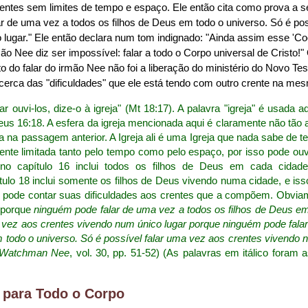
crentes sem limites de tempo e espaço. Ele então cita como prova a 
ar de uma vez a todos os filhos de Deus em todo o universo. Só é po
 lugar." Ele então declara num tom indignado: "Ainda assim esse 'C
ão Nee diz ser impossível: falar a todo o Corpo universal de Cristo!"
to do falar do irmão Nee não foi a liberação do ministério do Novo 
 acerca das "dificuldades" que ele está tendo com outro crente na mesm
ar ouvi-los, dize-o à igreja" (Mt 18:17). A palavra "igreja" é usada
eus 16:18. A esfera da igreja mencionada aqui é claramente não tão
 na passagem anterior. A Igreja ali é uma Igreja que nada sabe de 
ente limitada tanto pelo tempo como pelo espaço, por isso pode ouv
no capítulo 16 inclui todos os filhos de Deus em cada cidade
ulo 18 inclui somente os filhos de Deus vivendo numa cidade, e isso
 pode contar suas dificuldades aos crentes que a compõem. Obviame
, porque
ninguém pode falar de uma vez a todos os filhos de Deus em
a vez aos crentes vivendo num único lugar porque ninguém pode fala
m todo o universo. Só é possível falar uma vez aos crentes vivendo 
f Watchman Nee
, vol. 30, pp. 51-52) (As palavras em itálico foram 
 para Todo o Corpo