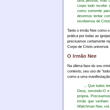
uma pessoa, mas o 
corpo todo recebe o
como somente par
devemos tentar con
recebemos de Cristo
Tanto o irmão Nee como o
prática por todas as igreja
precisamos certamente reje
Corpo de Cristo universal.
O Irmão Nee
Na última fase do seu mini
contexto, seu uso de "tod
como a uma manifestação l
... Que todos t
Deus, servindo-O 
própria. Precisamos
irmãs que venham e
Watchman Nee
, vol