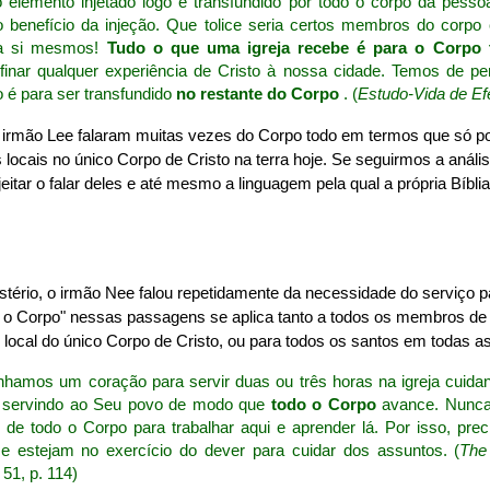
elemento injetado logo é transfundido por todo o corpo da pesso
 benefício da injeção. Que tolice seria certos membros do corpo 
a si mesmos!
Tudo o que uma igreja recebe é para o Corpo
finar qualquer experiência de Cristo à nossa cidade. Temos de pe
 é para ser transfundido
no restante do Corpo
. (
Estudo-Vida de Ef
 irmão Lee falaram muitas vezes do Corpo todo em termos que só po
s locais no único Corpo de Cristo na terra hoje. Se seguirmos a anális
itar o falar deles e até mesmo a linguagem pela qual a própria Bíblia
stério, o irmão Nee falou repetidamente da necessidade do serviço p
o o Corpo" nessas passagens se aplica tanto a todos os membros de u
ocal do único Corpo de Cristo, ou para todos os santos em todas as 
enhamos um coração para servir duas ou três horas na igreja cuid
e servindo ao Seu povo de modo que
todo o Corpo
avance. Nunca
 de todo o Corpo para trabalhar aqui e aprender lá. Por isso, pr
 estejam no exercício do dever para cuidar dos assuntos. (
The
. 51, p. 114)