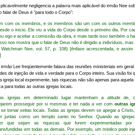
plicavelmente negligencia a palavra mais aplicável do irmão Nee sobr
o falar de Deus é "para todo o Corpo":
um com os membros, e os membros são um com os outros membr
esde o início. Ele viu a vida do Corpo desde o primeiro dia. Por ca
eu ego e aceitar a comissão da obra, e mais tarde isso também o ha
Isso nos mostra que o falar de Deus não é dirigido a indivíduos, mas
 Watchman Nee, vol. 57, p. 108) [ênfase acrescentada, e assi
]
rmão Lee freqüentemente falava das reuniões ministeriais em geral
des de injeção de vida e verdade para o Corpo inteiro. Sua visão foi
 igreja local experimente, tais riquezas não são apenas para aquela
ca para todas as outras igrejas locais.
s igrejas em determinado lugar mantenham a atitude de, co
ejarem prosseguir por si mesmas e ter nada a ver com
outras ig
se tornar seitas locais. Todas as igrejas devem se apegar a Cristo
er juntas como um templo santo no Senhor. Quando as igreja
quer que sejam as riquezas que forem experimentadas por 
nsfundidas em todas as demais. Por exemplo, um médico pode inje