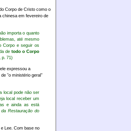
e do Corpo de Cristo como o
ua chinesa em fevereiro de
não importa o quanto
oblemas, até mesmo
o Corpo e seguir os
ada de
todo o Corpo
, p. 71)
 ele expressou a
de "o ministério geral"
a local pode não ser
eja local receber um
e-as e ainda as está
a da Restauração do
 e Lee. Com base no