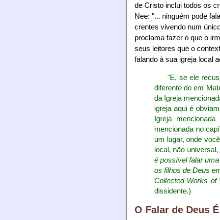
de Cristo inclui todos os 
Nee: "... ninguém pode fal
crentes vivendo num único
proclama fazer o que o irm
seus leitores que o contex
falando à sua igreja local
"E, se ele recus
diferente do em Mat
da Igreja mencionada
igreja aqui é obviam
Igreja mencionada 
mencionada no capít
um lugar, onde você
local, não universal
é possível falar um
os filhos de Deus e
Collected Works o
dissidente.)
O Falar de Deus É