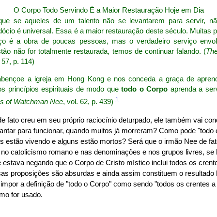
O Corpo Todo Servindo É a Maior Restauração Hoje em Dia
ue se aqueles de um talento não se levantarem para servir, n
dócio é universal. Essa é a maior restauração deste século. Muita
iço é a obra de poucas pessoas, mas o verdadeiro serviço env
ão não for totalmente restaurada, temos de continuar falando. (
The
. 57, p. 114)
bençoe a igreja em Hong Kong e nos conceda a graça de apren
s princípios espirituais de modo que
todo o Corpo
aprenda a ser
1
ks of Watchman Nee
, vol. 62, p. 439)
de fato creu em seu próprio raciocínio deturpado, ele também vai c
vantar para funcionar, quando muitos já morreram? Como pode "todo o
 estão vivendo e alguns estão mortos? Será que o irmão Nee de fa
es no catolicismo romano e nas denominações e nos grupos livres, s
 estava negando que o Corpo de Cristo místico inclui todos os crent
s proposições são absurdas e ainda assim constituem o resultado lógi
 impor a definição de "todo o Corpo" como sendo "todos os crentes a
mo for usado.