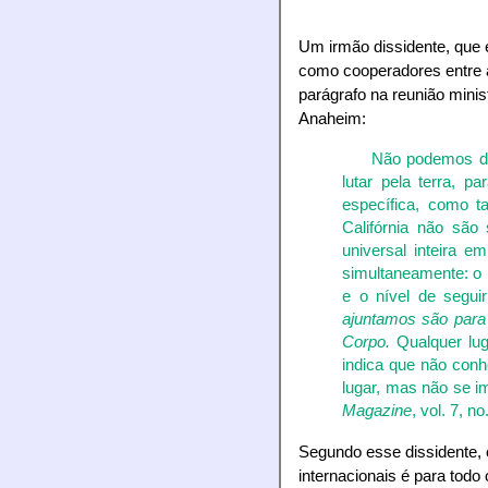
Um irmão dissidente, que 
como cooperadores entre a
parágrafo na reunião minis
Anaheim:
Não podemos de
lutar pela terra, p
específica, como ta
Califórnia não são 
universal inteira e
simultaneamente: o n
e o nível de segui
ajuntamos são para 
Corpo.
Qualquer luga
indica que não conh
lugar, mas não se i
Magazine
, vol. 7, n
Segundo esse dissidente, 
internacionais é para todo