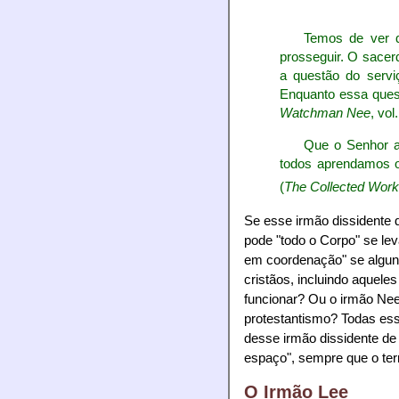
Temos de ver q
prosseguir. O sacer
a questão do serv
Enquanto essa quest
Watchman Nee
, vol
Que o Senhor a
todos aprendamos o
(
The Collected Wor
Se esse irmão dissidente 
pode "todo o Corpo" se le
em coordenação" se alguns
cristãos, incluindo aquel
funcionar? Ou o irmão Nee
protestantismo? Todas essa
desse irmão dissidente de
espaço", sempre que o ter
O Irmão Lee