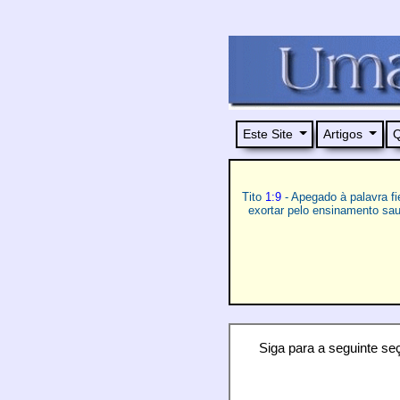
Este Site
Artigos
Q
Tito
1:9
- Apegado à palavra fi
exortar pelo ensinamento sa
Siga para a seguinte seç