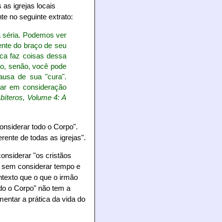
 as igrejas locais
te no seguinte extrato:
 séria. Podemos ver
ente do braço de seu
nca faz coisas dessa
do, senão, você pode
usa de sua "cura".
ar em consideração
bíteros, Volume 4: A
onsiderar todo o Corpo".
erente de todas as igrejas".
nsiderar "os cristãos
es sem considerar tempo e
ntexto que o que o irmão
odo o Corpo" não tem a
ntar a prática da vida do