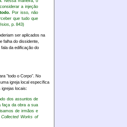
a. Nessa maneira, o
considerar a injeção
 todo.
Por isso, não
rceber que tudo que
ésios
, p. 843)
deriam ser aplicados na
e falha do dissidente,
 fala da edificação do
ara "todo o Corpo". No
ma igreja local específica
igrejas locais:
ando dos assuntos de
 faça da obra a sua
ecisamos de irmãos e
 Collected Works of