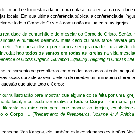
o do irmão Lee foi destacada por uma ênfase para entrar na realidad
rejas locais. Em sua última conferência pública, a conferência de líng
clar de todo o Corpo de Cristo à comunhão mútua entre as igrejas.
a realidade da comunhão e do mesclar do Corpo de Cristo. Senão, 
simples e humildes sejamos, mais cedo ou mais tarde haverá pr
 meio. Por causa disso precisamos ser governados pela visão d
introduzindo
todos os santos em todas as igrejas
na vida mescl
rience of God's Organic Salvation Equaling Reigning in Christ's Life
r no treinamento de presbíteros em meados dos anos oitenta, no qual
jas locais considerassem o efeito de receber um ministério diferente 
 questão que afeta todo o Corpo:
 outra ilustração para mostrar que alguma coisa feita por uma igrej
nte local, mas pode ser relativa a
todo o Corpo
. Para uma igr
 diferente do ministério geral que produz as igrejas, estabelec
do o Corpo
.... (
Treinamento de Presbíteros, Volume 4: A Prátic
e condena Ron Kangas, ele também está condenando os irmãos Nee