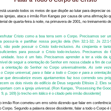
está usando todos os meios de que dispõe ao lutar para depreciar o
s igrejas, ataca o irmão Ron Kangas por causa de uma afirmação qu
terial de quarta-feira à noite, na primavera de 2001, no treinamento d
sfrutar Cristo como a boa terra sem o Corpo. Precisamos ser 
ara possuí-la e partilhar nossa porção dela (Nm 32:1-32; Js 22:1-
l, não pode possuir o Cristo todo-inclusivo. As cinqüenta e tant
suficientes para possuir o Cristo todo-inclusivo. Precisamos do 
m unidade. Isso é um fato. Precisamos aprender a ter a vida da i
ível de seguir a orientação do Senhor em nossa cidade a fim de cui
r a orientação do Senhor no Corpo universalmente.
As sete vez
o Corpo universal, para o falar a todo o Corpo e para a orientaçã
r que desvalorize esses ajuntamentos faz isso correndo seu própri
ecem os dois níveis do edifício de Deus segundo Efésios 2. Eles
mportam com a igreja universal. (Ron Kangas, "Possessing the Goo
o. 9, p. 169) [o trecho em itálico é o citado pelo irmão dissidente]
o irmão Ron cometeu um erro sério dizendo que falar em conferênci
 o Corpo. Segundo a palavra desse dissidente, falar a todo o Corpo é