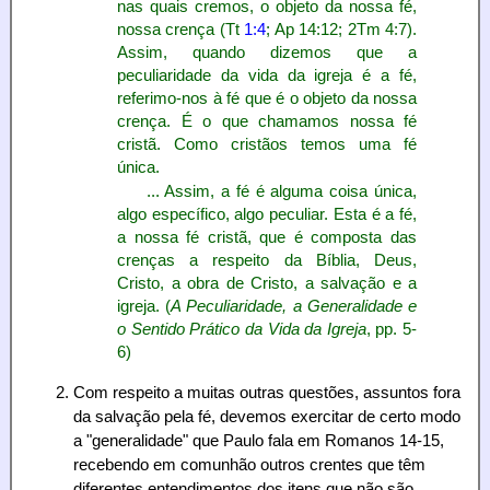
nas quais cremos, o objeto da nossa fé,
nossa crença (Tt
1:4
; Ap 14:12; 2Tm 4:7).
Assim, quando dizemos que a
peculiaridade da vida da igreja é a fé,
referimo-nos à fé que é o objeto da nossa
crença. É o que chamamos nossa fé
cristã. Como cristãos temos uma fé
única.
... Assim, a fé é alguma coisa única,
algo específico, algo peculiar. Esta é a fé,
a nossa fé cristã, que é composta das
crenças a respeito da Bíblia, Deus,
Cristo, a obra de Cristo, a salvação e a
igreja. (
A Peculiaridade, a Generalidade e
o Sentido Prático da Vida da Igreja
, pp. 5-
6)
Com respeito a muitas outras questões, assuntos fora
da salvação pela fé, devemos exercitar de certo modo
a "generalidade" que Paulo fala em Romanos 14-15,
recebendo em comunhão outros crentes que têm
diferentes entendimentos dos itens que não são