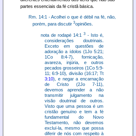
partes essenciais da fé cristã básica.
Rm. 14:1 - Acolhei o que é débil na fé, não,
3
porém, para discutir
opiniões.
3
nota de rodapé 14:1
- Isto é,
considerações doutrinais.
Exceto em questões de
adoração a ídolos (1Jo 5:21;
1Co 8:4-7), fornicação,
avareza, injúria, e outros
pecados grosseiros (1Co 5:9-
11; 6:9-10), divisão (16:17; Tt
3:10
), e negar a encarnação
de Cristo (2Jo 7-11),
devemos aprender a não
transmitir julgamento na
visão doutrinal de outros.
Visto que uma pessoa é um
cristão genuíno e tem a fé
fundamental do Novo
Testamento, não devemos
excluí-la, mesmo que possa
diferir de nós com respeito à