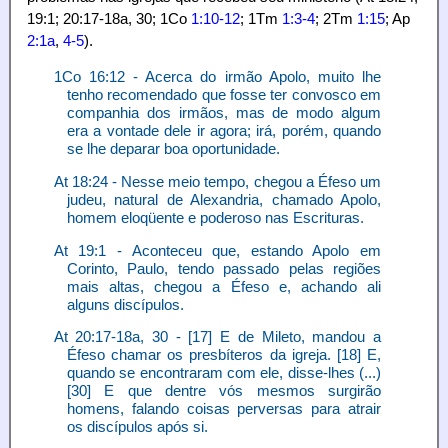
19:1; 20:17-18a, 30; 1Co
1:10-12
; 1Tm
1:3-4
; 2Tm
1:15
; Ap
2:1a
,
4-5
).
1Co 16:12 - Acerca do irmão Apolo, muito lhe
tenho recomendado que fosse ter convosco em
companhia dos irmãos, mas de modo algum
era a vontade dele ir agora; irá, porém, quando
se lhe deparar boa oportunidade.
At 18:24 - Nesse meio tempo, chegou a Éfeso um
judeu, natural de Alexandria, chamado Apolo,
homem eloqüente e poderoso nas Escrituras.
At 19:1 - Aconteceu que, estando Apolo em
Corinto, Paulo, tendo passado pelas regiões
mais altas, chegou a Éfeso e, achando ali
alguns discípulos.
At 20:17-18a, 30 - [17] E de Mileto, mandou a
Éfeso chamar os presbíteros da igreja. [18] E,
quando se encontraram com ele, disse-lhes (...)
[30] E que dentre vós mesmos surgirão
homens, falando coisas perversas para atrair
os discípulos após si.