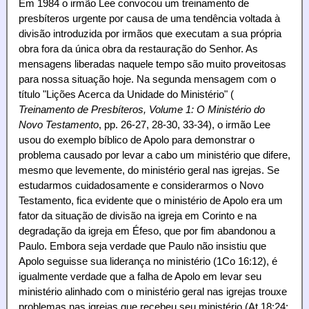
Em 1984 o irmão Lee convocou um treinamento de
presbíteros urgente por causa de uma tendência voltada à
divisão introduzida por irmãos que executam a sua própria
obra fora da única obra da restauração do Senhor. As
mensagens liberadas naquele tempo são muito proveitosas
para nossa situação hoje. Na segunda mensagem com o
título "Lições Acerca da Unidade do Ministério" (
Treinamento de Presbíteros, Volume 1: O Ministério do
Novo Testamento
, pp. 26-27, 28-30, 33-34), o irmão Lee
usou do exemplo bíblico de Apolo para demonstrar o
problema causado por levar a cabo um ministério que difere,
mesmo que levemente, do ministério geral nas igrejas. Se
estudarmos cuidadosamente e considerarmos o Novo
Testamento, fica evidente que o ministério de Apolo era um
fator da situação de divisão na igreja em Corinto e na
degradação da igreja em Éfeso, que por fim abandonou a
Paulo. Embora seja verdade que Paulo não insistiu que
Apolo seguisse sua liderança no ministério (1Co 16:12), é
igualmente verdade que a falha de Apolo em levar seu
ministério alinhado com o ministério geral nas igrejas trouxe
problemas nas igrejas que recebeu seu ministério (At 18:24;