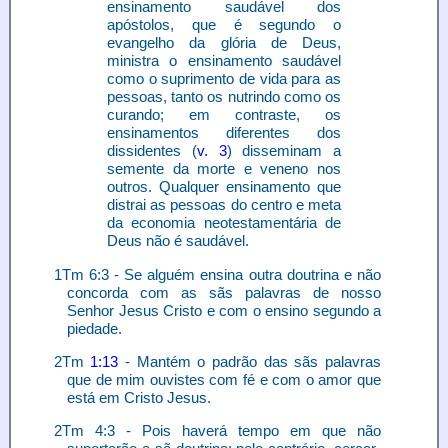
ensinamento saudável dos
apóstolos, que é segundo o
evangelho da glória de Deus,
ministra o ensinamento saudável
como o suprimento de vida para as
pessoas, tanto os nutrindo como os
curando; em contraste, os
ensinamentos diferentes dos
dissidentes (
v. 3
) disseminam a
semente da morte e veneno nos
outros. Qualquer ensinamento que
distrai as pessoas do centro e meta
da economia neotestamentária de
Deus não é saudável.
1Tm 6:3 - Se alguém ensina outra doutrina e não
concorda com as sãs palavras de nosso
Senhor Jesus Cristo e com o ensino segundo a
piedade.
2Tm
1:13
- Mantém o padrão das sãs palavras
que de mim ouvistes com fé e com o amor que
está em Cristo Jesus.
2Tm 4:3 - Pois haverá tempo em que não