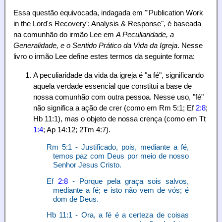
Essa questão equivocada, indagada em "'Publication Work
in the Lord's Recovery': Analysis & Response", é baseada
na comunhão do irmão Lee em
A Peculiaridade, a
Generalidade, e o Sentido Prático da Vida da Igreja
. Nesse
livro o irmão Lee define estes termos da seguinte forma:
A peculiaridade da vida da igreja é "a fé", significando
aquela verdade essencial que constitui a base de
nossa comunhão com outra pessoa. Nesse uso, "fé"
não significa a ação de crer (como em Rm 5:1; Ef
2:8
;
Hb 11:1), mas o objeto de nossa crença (como em Tt
1:4
; Ap 14:12; 2Tm 4:7).
Rm 5:1 - Justificado, pois, mediante a fé,
temos paz com Deus por meio de nosso
Senhor Jesus Cristo.
Ef
2:8
- Porque pela graça sois salvos,
mediante a fé; e isto não vem de vós; é
dom de Deus.
Hb 11:1 - Ora, a fé é a certeza de coisas