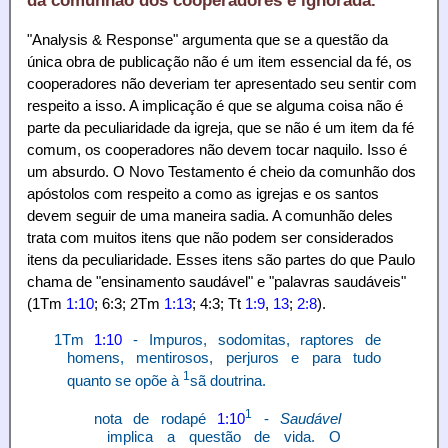
da comunhão dos cooperadores é ignorada.
"Analysis & Response" argumenta que se a questão da
única obra de publicação não é um item essencial da fé, os
cooperadores não deveriam ter apresentado seu sentir com
respeito a isso. A implicação é que se alguma coisa não é
parte da peculiaridade da igreja, que se não é um item da fé
comum, os cooperadores não devem tocar naquilo. Isso é
um absurdo. O Novo Testamento é cheio da comunhão dos
apóstolos com respeito a como as igrejas e os santos
devem seguir de uma maneira sadia. A comunhão deles
trata com muitos itens que não podem ser considerados
itens da peculiaridade. Esses itens são partes do que Paulo
chama de "ensinamento saudável" e "palavras saudáveis"
(1Tm
1:10
; 6:3; 2Tm
1:13
; 4:3; Tt
1:9
,
13
;
2:8
).
1Tm
1:10
- Impuros, sodomitas, raptores de
homens, mentirosos, perjuros e para tudo
1
quanto se opõe à
sã doutrina.
1
nota de rodapé
1:10
-
Saudável
implica a questão de vida. O