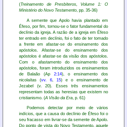
(
Treinamento de Presbíteros, Volume 1: O
Ministério do Novo Testamento
, pp. 35-36)
A semente que Apolo havia plantado em
Éfeso, por fim, tornou-se o fator fundamental do
declínio da igreja. A razão de a igreja em Éfeso
ter entrado em declínio, foi o fato de ter tomado
a frente em afastar-se do ensinamento dos
apóstolos. Afastar-se do ensinamento dos
apóstolos é afastar-se da visão dos apóstolos.
Com o afastamento do ensinamento dos
apóstolos, foram introduzidos os ensinamentos
de Balaão (Ap
2:14
), o ensinamento dos
nicolaítas (
vv. 6
,
15
) e o ensinamento de
Jezabel (v. 20). Esses três ensinamentos
representam todas as heresias que existem no
cristianismo. (
A Visão da Era
, p. 61)
Podemos detectar por meio de vários
indícios, que a causa do declínio de Éfeso foi o
seu fracasso em livrar-se da semente de Apolo.
Do ponto de vista do Novo Testamento, aquele