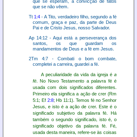
que se esperam, a convicção de fatos
que se não vêem.
Tt
1:4
- A Tito, verdadeiro filho, segundo a fé
comum, graça e paz, da parte de Deus
Pai e de Cristo Jesus, nosso Salvador.
Ap 14:12 - Aqui está a perseverança dos
santos, os que guardam os
mandamentos de Deus e a fé em Jesus.
2Tm 4:7 - Combati o bom combate,
completei a carreira, guardei a fé.
A peculiaridade da vida da igreja é
a
fé
. No Novo Testamento a palavra fé é
usada com dois significados diferentes.
Primeiro ela significa a ação de crer (Rm
5:1; Ef
2:8
; Hb 11:1). Temos fé no Senhor
Jesus, e isto é a ação de crer. Este é o
significado subjetivo da palavra fé. Há
também o segundo significado, isto é, o
significado objetivo da palavra fé. Fé,
usada desta maneira, refere-se às coisas