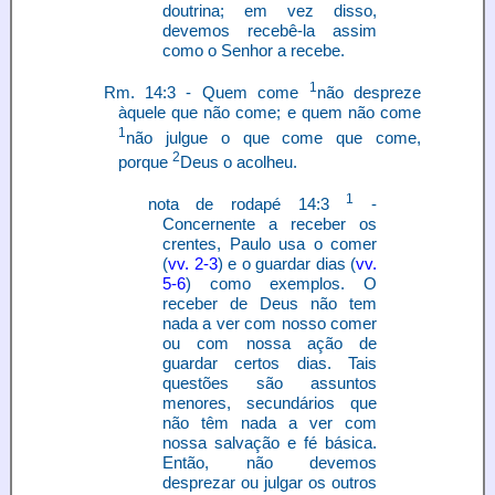
doutrina; em vez disso,
devemos recebê-la assim
como o Senhor a recebe.
1
Rm. 14:3 - Quem come
não despreze
àquele que não come; e quem não come
1
não julgue o que come que come,
2
porque
Deus o acolheu.
1
nota de rodapé 14:3
-
Concernente a receber os
crentes, Paulo usa o comer
(
vv. 2-3
) e o guardar dias (
vv.
5-6
) como exemplos. O
receber de Deus não tem
nada a ver com nosso comer
ou com nossa ação de
guardar certos dias. Tais
questões são assuntos
menores, secundários que
não têm nada a ver com
nossa salvação e fé básica.
Então, não devemos
desprezar ou julgar os outros