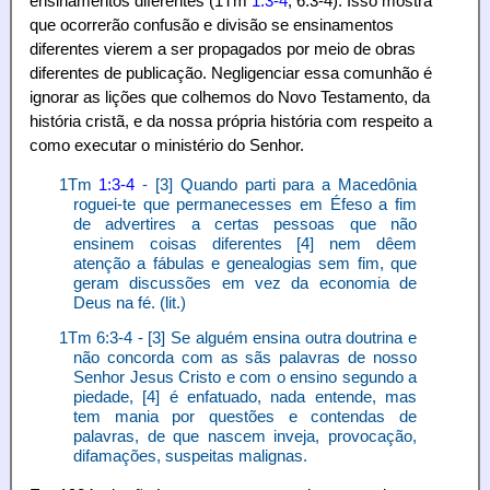
ensinamentos diferentes (1Tm
1:3-4
; 6:3-4). Isso mostra
que ocorrerão confusão e divisão se ensinamentos
diferentes vierem a ser propagados por meio de obras
diferentes de publicação. Negligenciar essa comunhão é
ignorar as lições que colhemos do Novo Testamento, da
história cristã, e da nossa própria história com respeito a
como executar o ministério do Senhor.
1Tm
1:3-4
- [3] Quando parti para a Macedônia
roguei-te que permanecesses em Éfeso a fim
de advertires a certas pessoas que não
ensinem coisas diferentes [4] nem dêem
atenção a fábulas e genealogias sem fim, que
geram discussões em vez da economia de
Deus na fé. (lit.)
1Tm 6:3-4 - [3] Se alguém ensina outra doutrina e
não concorda com as sãs palavras de nosso
Senhor Jesus Cristo e com o ensino segundo a
piedade, [4] é enfatuado, nada entende, mas
tem mania por questões e contendas de
palavras, de que nascem inveja, provocação,
difamações, suspeitas malignas.