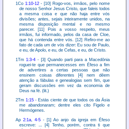
1Co
1:10-12
- [10] Rogo-vos, irmãos, pelo nome
de nosso Senhor Jesus Cristo, que faleis todos
a mesma coisa e que não haja entre vós
divisões; antes, sejais inteiramente unidos, na
mesma disposição mental e no mesmo
parecer. [11] Pois a vosso respeito, meus
irmãos, fui informado, pelos da casa de Cloe,
que há contenda entre vós. [12] Refiro-me ao
fato de cada um de vós dizer: Eu sou de Paulo,
e eu, de Apolo, e eu, de Cefas, e eu, de Cristo.
1Tm
1:3-4
- [3] Quando parti para a Macedônia
roguei-te que permanecesses em Éfeso a fim
de advertires a certas pessoas que não
ensinem coisas diferentes [4] nem dêem
atenção a fábulas e genealogias sem fim, que
geram discussões em vez da economia de
Deus na fé. (lit.)
2Tm
1:15
- Estás ciente de que todos os da Ásia
me abandonaram; dentre eles cito Figelo e
Hermógenes.
Ap
2:1a
,
4-5
- [1] Ao anjo da igreja em Éfeso
escreve: ... [4] Tenho, porém, contra ti que