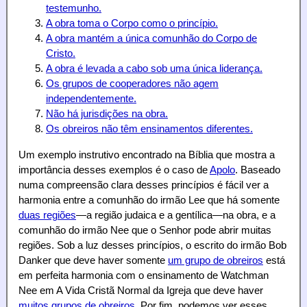
testemunho.
A obra toma o Corpo como o princípio.
A obra mantém a única comunhão do Corpo de
Cristo.
A obra é levada a cabo sob uma única liderança.
Os grupos de cooperadores não agem
independentemente.
Não há jurisdições na obra.
Os obreiros não têm ensinamentos diferentes.
Um exemplo instrutivo encontrado na Bíblia que mostra a
importância desses exemplos é o caso de
Apolo
. Baseado
numa compreensão clara desses princípios é fácil ver a
harmonia entre a comunhão do irmão Lee que há somente
duas regiões
—a região judaica e a gentílica—na obra, e a
comunhão do irmão Nee que o Senhor pode abrir muitas
regiões. Sob a luz desses princípios, o escrito do irmão Bob
Danker que deve haver somente
um grupo de obreiros
está
em perfeita harmonia com o ensinamento de Watchman
Nee em A Vida Cristã Normal da Igreja que deve haver
muitos grupos de obreiros
. Por fim, podemos ver esses