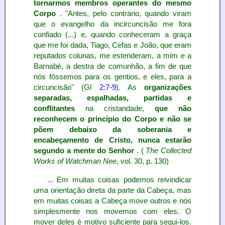
tornarmos membros operantes do mesmo
Corpo
. "Antes, pelo contrário, quando viram
que o evangelho da incircuncisão me fora
confiado (...) e, quando conheceram a graça
que me foi dada, Tiago, Cefas e João, que eram
reputados colunas, me estenderam, a mim e a
Barnabé, a destra de comunhão, a fim de que
nós fôssemos para os gentios, e eles, para a
circuncisão" (Gl
2:7-9
). As
organizações
separadas, espalhadas, partidas e
conflitantes
na cristandade,
que não
reconhecem o princípio do Corpo e não se
põem debaixo da soberania e
encabeçamento de Cristo, nunca estarão
segundo a mente do Senhor
. (
The Collected
Works of Watchman Nee
, vol. 30, p. 130)
... Em muitas coisas podemos reivindicar
uma orientação direta da parte da Cabeça, mas
em muitas coisas a Cabeça move outros e nós
simplesmente nos movemos com eles. O
mover deles é motivo suficiente para segui-los.