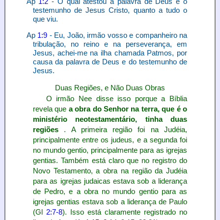
Ap
1:2
- O qual atestou a palavra de Deus e o
testemunho de Jesus Cristo, quanto a tudo o
que viu.
Ap
1:9
- Eu, João, irmão vosso e companheiro na
tribulação, no reino e na perseverança, em
Jesus, achei-me na ilha chamada Patmos, por
causa da palavra de Deus e do testemunho de
Jesus.
Duas Regiões, e Não Duas Obras
O irmão Nee disse isso porque a Bíblia
revela que
a obra do Senhor na terra, que é o
ministério neotestamentário, tinha duas
regiões
. A primeira região foi na Judéia,
principalmente entre os judeus, e a segunda foi
no mundo gentio, principalmente para as igrejas
gentias. Também está claro que no registro do
Novo Testamento, a obra na região da Judéia
para as igrejas judaicas estava sob a liderança
de Pedro, e a obra no mundo gentio para as
igrejas gentias estava sob a liderança de Paulo
(Gl
2:7-8
). Isso está claramente registrado no