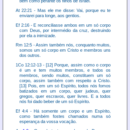
bem como perante os filhos de Israel.
At 22:21 - Mas ele me disse: Vai, porque eu te
enviarei para longe, aos gentios.
Ef 2:16 - E reconciliasse ambos em um só corpo
com Deus, por intermédio da cruz, destruindo
por ela a inimizade.
Rm 12:5 - Assim também nós, conquanto muitos,
somos um só corpo em Cristo e membros uns
dos outros.
1Co 12:12-13 - [12] Porque, assim como o corpo
é um e tem muitos membros, e todos os
membros, sendo muitos, constituem um só
corpo, assim também com respeito a Cristo.
[13] Pois, em um só Espírito, todos nós fomos
batizados em um corpo, quer judeus, quer
gregos, quer escravos, quer livres. E a todos
nós foi dado beber de um só Espírito.
Ef 4:4 - Há somente um corpo e um Espírito,
como também fostes chamados numa só
esperança da vossa vocação.