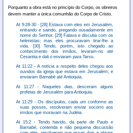
Porquanto a obra está no princípio do Corpo, os obreiros
devem manter a única comunhão do Corpo de Cristo.
At 9:28-30 - [28] Estava com eles em Jerusalém,
entrando e saindo, pregando ousadamente em
nome do Senhor. [29] Falava e discutia com os
helenistas; mas eles procuravam tirar-lhe a
vida. [30] Tendo, porém, isto chegado ao
conhecimento dos irmãos, levaram-no até
Cesaréia e dali o enviaram para Tarso.
At 11:22 - A notícia a respeito deles chegou aos
ouvidos da igreja que estava em Jerusalém; e
enviaram Barnabé até Antioquia.
At 11:27 - Naqueles dias, desceram alguns
profetas de Jerusalém para Antioquia.
At 11:29 - Os discípulos, cada um conforme as
suas posses, resolveram enviar socorro aos
irmãos que moravam na Judéia.
At 15:2 - Tendo havido, da parte de Paulo e
Barnabé, contenda e não pequena discussão
com eles, resolveram que esses dois e alguns