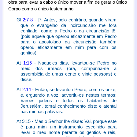
obra para levar a cabo o único mover a fim de gerar o único
Corpo como o único testemunho.
Gl
2:7-8
- [7] Antes, pelo contrário, quando viram
que o evangelho da incircuncisão me fora
confiado, como a Pedro o da circuncisão [8]
(pois aquele que operou eficazmente em Pedro
para o apostolado da circuncisão também
operou eficazmente em mim para com os
gentios).
At
1:15
- Naqueles dias, levantou-se Pedro no
meio dos irmãos (ora, compunha-se a
assembléia de umas cento e vinte pessoas) e
disse.
At
2:14
- Então, se levantou Pedro, com os onze;
e, erguendo a voz, advertiu-os nestes termos:
Varões judeus e todos os habitantes de
Jerusalém, tomai conhecimento disto e atentai
nas minhas palavras.
At 9:15 - Mas o Senhor lhe disse: Vai, porque este
é para mim um instrumento escolhido para
levar o meu nome perante os gentios e reis,