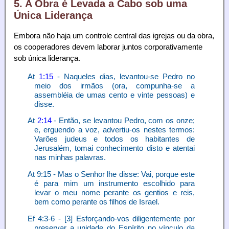
5. A Obra é Levada a Cabo sob uma
Única Liderança
Embora não haja um controle central das igrejas ou da obra,
os cooperadores devem laborar juntos corporativamente
sob única liderança.
At
1:15
- Naqueles dias, levantou-se Pedro no
meio dos irmãos (ora, compunha-se a
assembléia de umas cento e vinte pessoas) e
disse.
At
2:14
- Então, se levantou Pedro, com os onze;
e, erguendo a voz, advertiu-os nestes termos:
Varões judeus e todos os habitantes de
Jerusalém, tomai conhecimento disto e atentai
nas minhas palavras.
At 9:15 - Mas o Senhor lhe disse: Vai, porque este
é para mim um instrumento escolhido para
levar o meu nome perante os gentios e reis,
bem como perante os filhos de Israel.
Ef 4:3-6 - [3] Esforçando-vos diligentemente por
preservar a unidade do Espírito no vínculo da