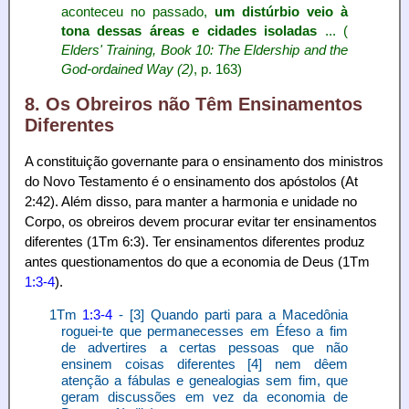
aconteceu no passado,
um distúrbio veio à
tona dessas áreas e cidades isoladas
... (
Elders' Training, Book 10: The Eldership and the
God-ordained Way (2)
, p. 163)
8. Os Obreiros não Têm Ensinamentos
Diferentes
A constituição governante para o ensinamento dos ministros
do Novo Testamento é o ensinamento dos apóstolos (At
2:42). Além disso, para manter a harmonia e unidade no
Corpo, os obreiros devem procurar evitar ter ensinamentos
diferentes (1Tm 6:3). Ter ensinamentos diferentes produz
antes questionamentos do que a economia de Deus (1Tm
1:3-4
).
1Tm
1:3-4
- [3] Quando parti para a Macedônia
roguei-te que permanecesses em Éfeso a fim
de advertires a certas pessoas que não
ensinem coisas diferentes [4] nem dêem
atenção a fábulas e genealogias sem fim, que
geram discussões em vez da economia de