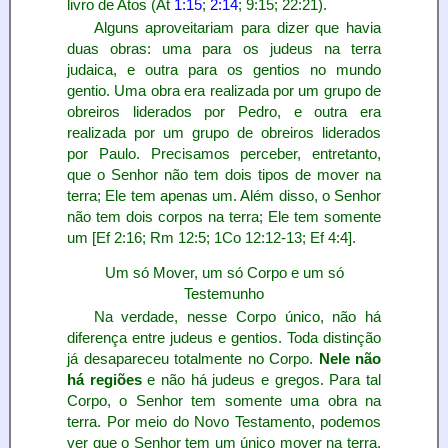
livro de Atos (At
1:15
;
2:14
; 9:15; 22:21).
Alguns aproveitariam para dizer que havia
duas obras: uma para os judeus na terra
judaica, e outra para os gentios no mundo
gentio. Uma obra era realizada por um grupo de
obreiros liderados por Pedro, e outra era
realizada por um grupo de obreiros liderados
por Paulo. Precisamos perceber, entretanto,
que o Senhor não tem dois tipos de mover na
terra; Ele tem apenas um. Além disso, o Senhor
não tem dois corpos na terra; Ele tem somente
um [Ef 2:16; Rm 12:5; 1Co 12:12-13; Ef 4:4].
Um só Mover, um só Corpo e um só
Testemunho
Na verdade, nesse Corpo único, não há
diferença entre judeus e gentios. Toda distinção
já desapareceu totalmente no Corpo.
Nele não
há regiões
e não há judeus e gregos. Para tal
Corpo, o Senhor tem somente uma obra na
terra. Por meio do Novo Testamento, podemos
ver que o Senhor tem um único mover na terra,