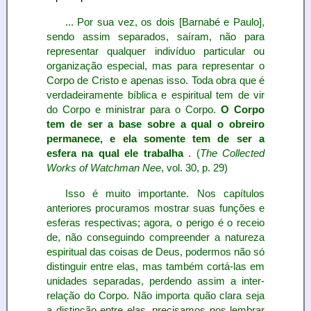
... Por sua vez, os dois [Barnabé e Paulo],
sendo assim separados, saíram, não para
representar qualquer indivíduo particular ou
organização especial, mas para representar o
Corpo de Cristo e apenas isso. Toda obra que é
verdadeiramente bíblica e espiritual tem de vir
do Corpo e ministrar para o Corpo.
O Corpo
tem de ser a base sobre a qual o obreiro
permanece, e ela somente tem de ser a
esfera na qual ele trabalha
. (
The Collected
Works of Watchman Nee
, vol. 30, p. 29)
Isso é muito importante. Nos capítulos
anteriores procuramos mostrar suas funções e
esferas respectivas; agora, o perigo é o receio
de, não conseguindo compreender a natureza
espiritual das coisas de Deus, podermos não só
distinguir entre elas, mas também cortá-las em
unidades separadas, perdendo assim a inter-
relação do Corpo. Não importa quão clara seja
a distinção entre elas, precisamos nos lembrar