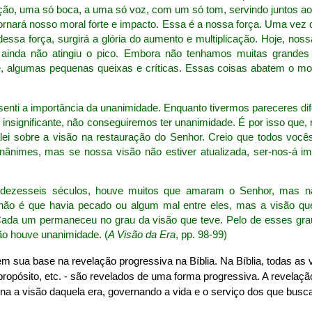
ão, uma só boca, a uma só voz, com um só tom, servindo juntos ao
ornará nosso moral forte e impacto. Essa é a nossa força. Uma vez 
essa força, surgirá a glória do aumento e multiplicação. Hoje, noss
; ainda não atingiu o pico. Embora não tenhamos muitas grandes 
, algumas pequenas queixas e críticas. Essas coisas abatem o mor
enti a importância da unanimidade. Enquanto tivermos pareceres d
insignificante, não conseguiremos ter unanimidade. É por isso que, 
lei sobre a visão na restauração do Senhor. Creio que todos voc
nânimes, mas se nossa visão não estiver atualizada, ser-nos-á im
s dezesseis séculos, houve muitos que amaram o Senhor, mas n
não é que havia pecado ou algum mal entre eles, mas a visão qu
Cada um permaneceu no grau da visão que teve. Pelo de esses gra
o houve unanimidade. (
A Visão da Era
, pp. 98-99)
em sua base na revelação progressiva na Bíblia. Na Bíblia, todas as 
opósito, etc. - são revelados de uma forma progressiva. A revelação
rna a visão daquela era, governando a vida e o serviço dos que bus