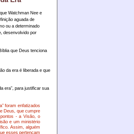
e que Watchman Nee e
efinição aguada de
esmo ou a determinado
, desenvolvido por
Bíblia que Deus tenciona
ão da era é liberada e que
 era", para justificar sua
ra" foram enfatizados
de Deus, que cumpre
ontos - a Visão, o
isão e um ministério
fico. Assim, alguém
 que esses pertençam