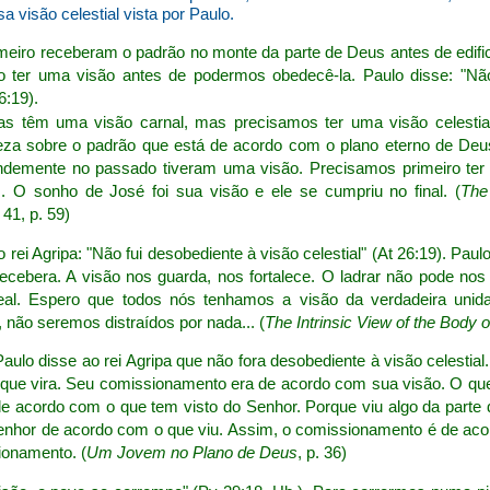
a visão celestial vista por Paulo.
rimeiro receberam o padrão no monte da parte de Deus antes de edifi
o ter uma visão antes de podermos obedecê-la. Paulo disse: "Não
6:19).
s têm uma visão carnal, mas precisamos ter uma visão celestial
reza sobre o padrão que está de acordo com o plano eterno de De
demente no passado tiveram uma visão. Precisamos primeiro ter
. O sonho de José foi sua visão e ele se cumpriu no final. (
The
. 41, p. 59)
ao rei Agripa: "Não fui desobediente à visão celestial" (At 26:19). Pa
 recebera. A visão nos guarda, nos fortalece. O ladrar não pode nos
eal. Espero que todos nós tenhamos a visão da verdadeira unid
 não seremos distraídos por nada... (
The Intrinsic View of the Body o
ulo disse ao rei Agripa que não fora desobediente à visão celestial
 que vira. Seu comissionamento era de acordo com sua visão. O que
e acordo com o que tem visto do Senhor. Porque viu algo da parte
Senhor de acordo com o que viu. Assim, o comissionamento é de aco
ionamento. (
Um Jovem no Plano de Deus
, p. 36)