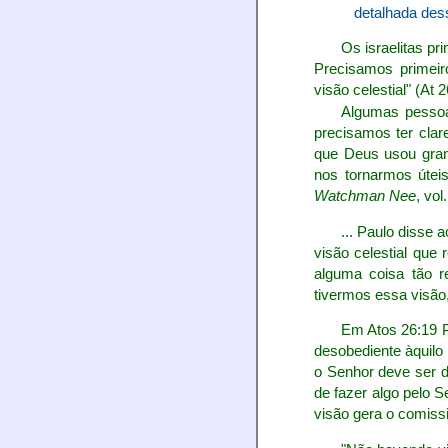
detalhada dess
Os israelitas p
Precisamos primeir
visão celestial" (At 2
Algumas pessoa
precisamos ter cla
que Deus usou gran
nos tornarmos úteis
Watchman Nee
, vol
... Paulo disse 
visão celestial que
alguma coisa tão r
tivermos essa visão,
Em Atos 26:19 Pa
desobediente àquilo
o Senhor deve ser d
de fazer algo pelo 
visão gera o comiss