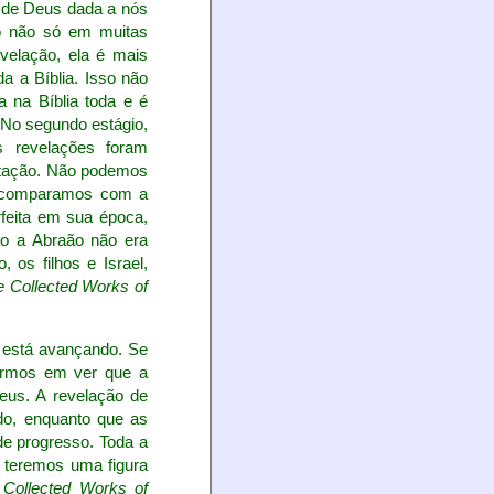
o de Deus dada a nós
o não só em muitas
elação, ela é mais
a a Bíblia. Isso não
a na Bíblia toda e é
 No segundo estágio,
s revelações foram
etação. Não podemos
o comparamos com a
rfeita em sua época,
ão a Abraão não era
 os filhos e Israel,
e Collected Works of
 está avançando. Se
sarmos em ver que a
us. A revelação de
o, enquanto que as
e progresso. Toda a
, teremos uma figura
 Collected Works of