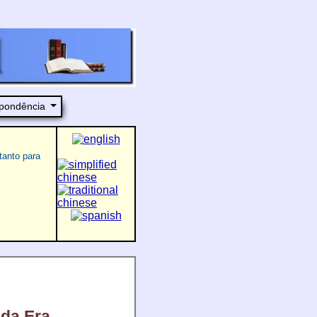
pondência
tanto para
 da Era