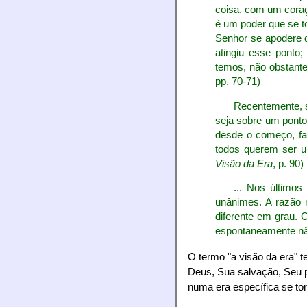
coisa, com um coraç
é um poder que se t
Senhor se apodere d
atingiu esse ponto
temos, não obstante
pp. 70-71)
Recentemente, s
seja sobre um ponto 
desde o começo, fa
todos querem ser u
Visão da Era
, p. 90)
... Nos último
unânimes. A razão 
diferente em grau. 
espontaneamente nã
O termo "a visão da era" t
Deus, Sua salvação, Seu pr
numa era específica se to