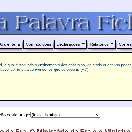
uarentena
Contribuições
Declarações
Relatorios
Corres
el, a qual é segundo o ensinamento dos apóstolos, de modo que tenha poder 
udável como para convencer os que se opõem. (RV)
ão neste artigo:
o da Era, O Ministério da Era e o Ministro