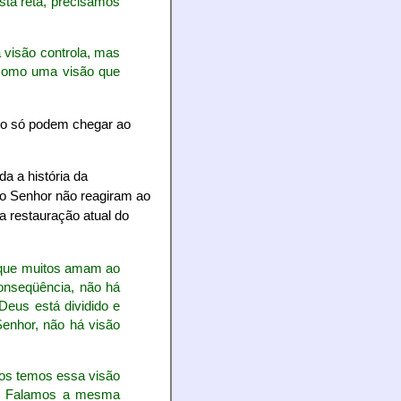
sta reta, precisamos
 visão controla, mas
o como uma visão que
iço só podem chegar ao
a a história da
do Senhor não reagiram ao
 restauração atual do
e que muitos amam ao
onseqüência, não há
Deus está dividido e
enhor, não há visão
dos temos essa visão
ta. Falamos a mesma