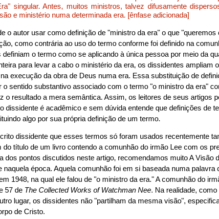
ra" singular. Antes, muitos ministros, talvez difusamente dispers
são e ministério numa determinada era. [ênfase adicionada]
o de o autor usar como definição de "ministro da era" o que "queremos d
nição, como contrária ao uso do termo conforme foi definido na comu
definiam o termo como se aplicando à única pessoa por meio da qual
teira para levar a cabo o ministério da era, os dissidentes ampliam o
 na execução da obra de Deus numa era. Essa substituição de definiçã
ar o sentido substantivo associado com o termo "o ministro da era" 
z o resultado a mera semântica. Assim, os leitores de seus artigos 
igo dissidente é acadêmico e sem dúvida entende que definições de t
ituindo algo por sua própria definição de um termo.
scrito dissidente que esses termos só foram usados recentemente t
m do título de um livro contendo a comunhão do irmão Lee com os pr
a dos pontos discutidos neste artigo, recomendamos muito A Visão d
 naquela época. Aquela comunhão foi em si baseada numa palavra 
m 1948, na qual ele falou de "o ministro da era." A comunhão do irm
e 57 de
The Collected Works of Watchman Nee
. Na realidade, como
tro lugar, os dissidentes não "partilham da mesma visão", especifi
orpo de Cristo.