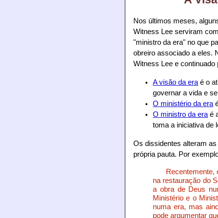
Nos últimos meses, algun
Witness Lee serviram como
"ministro da era" no que p
obreiro associado a eles.
Witness Lee e continuado
A visão da era
é o at
governar a vida e s
O ministério da era
é
O ministro da era
é a
toma a iniciativa de 
Os dissidentes alteram as d
própria pauta. Por exempl
Recentemente, os
na restauração do S
a obra de Deus nu
Ministério e o Mini
numa era, mas aind
pode argumentar que