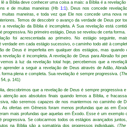
 lê a Bíblia deve conhecer uma coisa a mais: a Bíblia é a revelaçã
ns e de muitas maneiras (Hb
1:1
). Deus nos concede revelaçã
 muitas maneiras, e toda vez que Ele nos concede uma nova rev
eriores. Temos de descobrir o avanço da verdade de Deus por tod
e a revelação da Bíblia é incompleta. A Sua revelação está contid
é progressiva. No primeiro estágio, Deus se revelou de certa forma.
ação foi acrescentada ao primeiro. No estágio seguinte, mai
 é verdade em cada estágio sucessivo, o caminho todo até à compl
ação de Deus é imperfeita em qualquer dos estágios, mas quand
da revelação é incompleta. A revelação de Deus para Abraão foi pe
emos à luz da revelação total hoje, percebemos que a revelaç
e aprender a seguir a revelação de Deus através de Adão, Abraão,
 forma plena e completa. Sua revelação é sempre progressiva. (
Th
. 54, p. 141)
lia, descobrimos que a revelação de Deus é sempre progressiva e
 atenção aos absolutos finais quando lemos a Bíblia, e fracas
essiva, não seremos capazes de nos mantermos no caminho de De
a. As ofertas em Gênesis foram menos profundas que as em Êxod
o eram mais profundas que aquelas em Êxodo. Esse é um exemplo d
 é progressiva. Se colocarmos todos os estágios avançados juntos
utos na Bíblia são a somatória dos progressos individuais. (
The