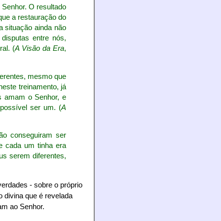
 Senhor. O resultado
que a restauração do
a situação ainda não
disputas entre nós,
al. (
A Visão da Era
,
iferentes, mesmo que
neste treinamento, já
ês amam o Senhor, e
possível ser um. (
A
ão conseguiram ser
e cada um tinha era
us serem diferentes,
verdades - sobre o próprio
 divina que é revelada
cam ao Senhor.