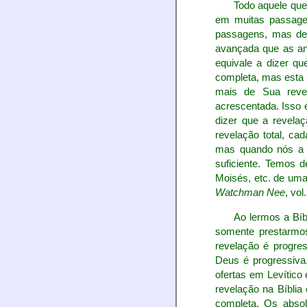
Todo aquele que
em muitas passage
passagens, mas de
avançada que as ant
equivale a dizer qu
completa, mas esta 
mais de Sua revel
acrescentada. Isso
dizer que a revel
revelação total, ca
mas quando nós a v
suficiente. Temos d
Moisés, etc. de uma
Watchman Nee
, vol
Ao lermos a Bíb
somente prestarmos
revelação é progr
Deus é progressiv
ofertas em Levític
revelação na Bíblia
completa. Os absol