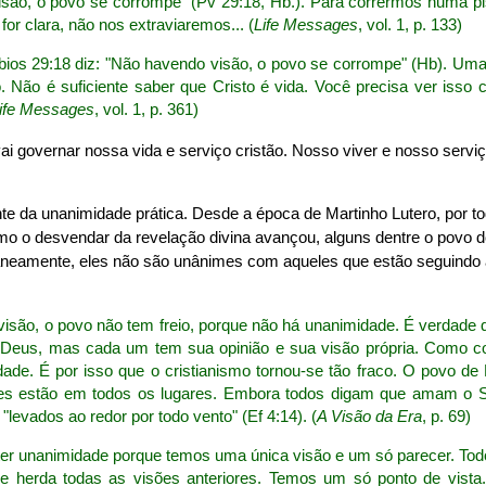
são, o povo se corrompe" (Pv 29:18, Hb.). Para corrermos numa pi
for clara, não nos extraviaremos... (
Life Messages
, vol. 1, p. 133)
bios 29:18 diz: "Não havendo visão, o povo se corrompe" (Hb). Uma
 Não é suficiente saber que Cristo é vida. Você precisa ver iss
ife Messages
, vol. 1, p. 361)
vai governar nossa vida e serviço cristão. Nosso viver e nosso serv
nte da unanimidade prática. Desde a época de Martinho Lutero, por tod
o o desvendar da revelação divina avançou, alguns dentre o povo 
neamente, eles não são unânimes com aqueles que estão seguindo a
isão, o povo não tem freio, porque não há unanimidade. É verdad
Deus, mas cada um tem sua opinião e sua visão própria. Como c
ade. É por isso que o cristianismo tornou-se tão fraco. O povo de 
sões estão em todos os lugares. Embora todos digam que amam o S
"levados ao redor por todo vento" (Ef 4:14). (
A Visão da Era
, p. 69)
er unanimidade porque temos uma única visão e um só parecer. To
ue herda todas as visões anteriores. Temos um só ponto de vis