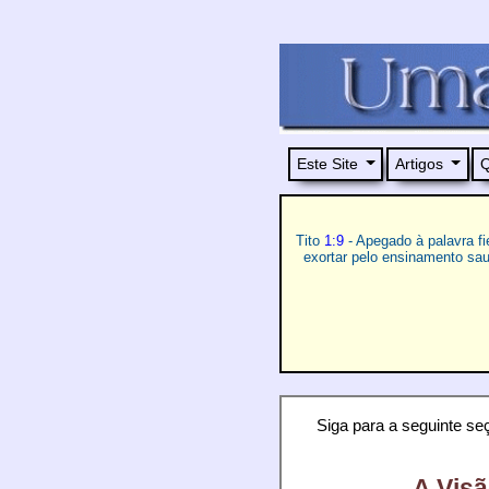
Este Site
Artigos
Q
Tito
1:9
- Apegado à palavra fi
exortar pelo ensinamento sa
Siga para a seguinte seç
A Visã