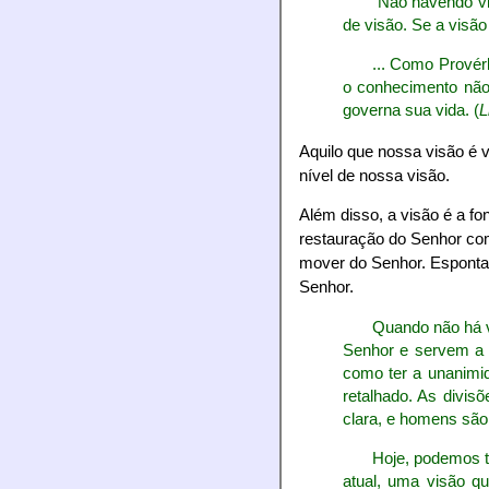
"Não havendo vi
de visão. Se a visão 
... Como Provér
o conhecimento não.
governa sua vida. (
L
Aquilo que nossa visão é 
nível de nossa visão.
Além disso, a visão é a fo
restauração do Senhor com
mover do Senhor. Esponta
Senhor.
Quando não há v
Senhor e servem a 
como ter a unanimid
retalhado. As divi
clara, e homens são 
Hoje, podemos t
atual, uma visão q