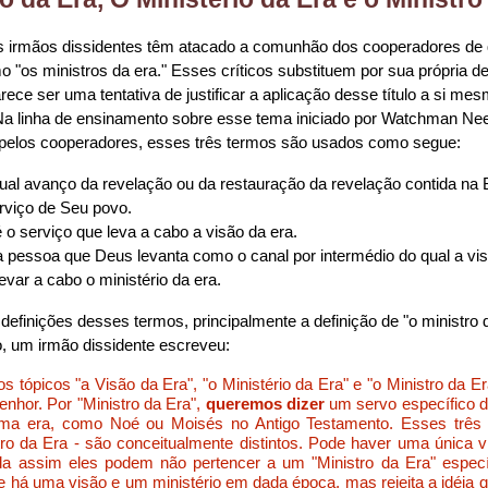
s irmãos dissidentes têm atacado a comunhão dos cooperadores d
 "os ministros da era." Esses críticos substituem por sua própria d
arece ser uma tentativa de justificar a aplicação desse título a si m
 Na linha de ensinamento sobre esse tema iniciado por Watchman Nee
 pelos cooperadores, esses três termos são usados como segue:
ual avanço da revelação ou da restauração da revelação contida na 
erviço de Seu povo.
 o serviço que leva a cabo a visão da era.
 pessoa que Deus levanta como o canal por intermédio do qual a vis
levar a cabo o ministério da era.
efinições desses termos, principalmente a definição de "o ministro da
o, um irmão dissidente escreveu:
 tópicos "a Visão da Era", "o Ministério da Era" e "o Ministro da E
enhor. Por "Ministro da Era",
queremos dizer
um servo específico 
ma era, como Noé ou Moisés no Antigo Testamento. Esses três p
stro da Era - são conceitualmente distintos. Pode haver uma única v
a assim eles podem não pertencer a um "Ministro da Era" especí
 há uma visão e um ministério em dada época, mas rejeita a idéia