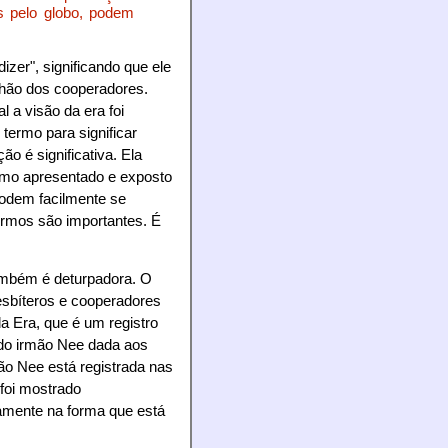
os pelo globo, podem
izer", significando que ele
nhão dos cooperadores.
 a visão da era foi
 termo para significar
o é significativa. Ela
como apresentado e exposto
podem facilmente se
ermos são importantes. É
ambém é deturpadora. O
esbíteros e cooperadores
a Era, que é um registro
do irmão Nee dada aos
ão Nee está registrada nas
 foi mostrado
camente na forma que está