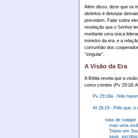
Além disso, dizer que os t
distintos é deturpar dema
precedem. Falar sobre eles
revelação que o Senhor te
mediante uma única lideran
ministro da era, e a rela
comunhão dos cooperadores 
"singular".
A Visão da Era
A Bíblia revela que a visã
como crentes (Pv 29:18; At
Pv 29:18a - Não haven
At 26:19 - Pelo que, ó 
nota de rodapé
mas uma visão
Triúno em Seu
seus escrito