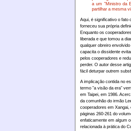
a um "Ministro da E
partilhar a mesma vi
Aqui, é significativo o fat
forneceu sua própria defi
Enquanto os cooperadores 
liberada e que tomou a dian
qualquer obreiro envolvido
capacita o dissidente evit
pelos cooperadores e redu
perder. O autor desse art
fácil deturpar outrem subst
A implicação contida no e
termo "a visão da era" ve
em Taipei, em 1986. Acerc
da comunhão do irmão Lee
cooperadores em Xangai, e
páginas 260-261 do volum
enfaticamente em algum ou
relacionada à prática do C