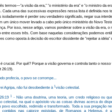
rês termos—"a visão da era," "o ministério da era" e "o ministro da 
is. Cada uma das sucessivas expressões nessa lista é definida nos 
 isoladamente é perder seu verdadeiro significado, negar sua interd
m um único mover levado a cabo pelo único ministério do Novo Test
ça. Por isso, nesse artigo, vamos ponderar sobre a visão da era, o m
ção entre esses três. Com base naquelas considerações podemos então
como oposta à decisão do escritor dissidente de "rejeitar a idéia" 
o é crucial. Por quê? Porque a visão governa e controla tanto o noss
 26:19).
do profecia, o povo se corrompe...
1
rei Agripa, não fui desobediente à
visão celestial.
1
 26:19
- Não uma doutrina, uma teoria, um credo religioso ou qual
 celestial, na qual o apóstolo viu as coisas divinas acerca do dis
 povo escolhido, redimido e transformado. Toda a sua pregação ne
s contidos nas catorze epístolas, de Romanos a Hebreus, é 