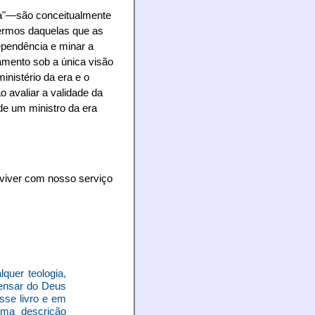
era"—são conceitualmente
termos daquelas que as
ependência e minar a
amento sob a única visão
inistério da era e o
 avaliar a validade da
de um ministro da era
o viver com nosso serviço
quer teologia,
pensar do Deus
sse livro e em
uma descrição