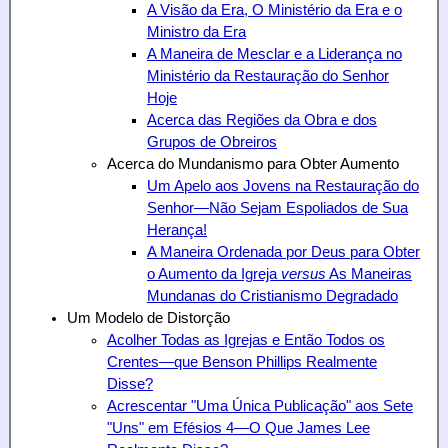
A Visão da Era, O Ministério da Era e o
Ministro da Era
A Maneira de Mesclar e a Liderança no
Ministério da Restauração do Senhor
Hoje
Acerca das Regiões da Obra e dos
Grupos de Obreiros
Acerca do Mundanismo para Obter Aumento
Um Apelo aos Jovens na Restauração do
Senhor—Não Sejam Espoliados de Sua
Herança!
A Maneira Ordenada por Deus para Obter
o Aumento da Igreja
versus
As Maneiras
Mundanas do Cristianismo Degradado
Um Modelo de Distorção
Acolher Todas as Igrejas e Então Todos os
Crentes—que Benson Phillips
Realmente
Disse?
Acrescentar "Uma Única Publicação" aos Sete
"Uns" em Efésios 4—O Que James Lee