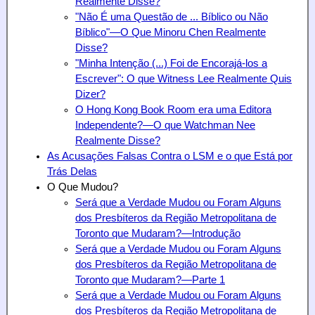
Realmente Disse?
"Não É uma Questão de ... Bíblico ou Não
Bíblico"—O Que Minoru Chen
Realmente
Disse?
"Minha Intenção (...) Foi de Encorajá-los a
Escrever": O que Witness Lee Realmente Quis
Dizer?
O Hong Kong Book Room era uma Editora
Independente?—O que Watchman Nee
Realmente Disse?
As Acusações Falsas Contra o LSM e o que Está por
Trás Delas
O Que Mudou?
Será que a Verdade Mudou ou Foram Alguns
dos Presbíteros da Região Metropolitana de
Toronto que Mudaram?—Introdução
Será que a Verdade Mudou ou Foram Alguns
dos Presbíteros da Região Metropolitana de
Toronto que Mudaram?—Parte 1
Será que a Verdade Mudou ou Foram Alguns
dos Presbíteros da Região Metropolitana de