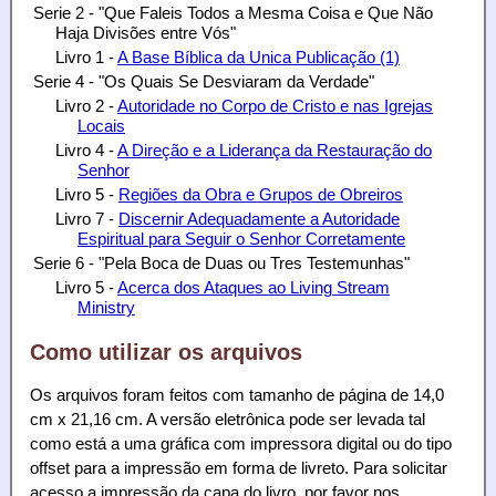
Serie 2 - "Que Faleis Todos a Mesma Coisa e Que Não
Haja Divisões entre Vós"
Livro 1 -
A Base Bíblica da Unica Publicação (1)
Serie 4 - "Os Quais Se Desviaram da Verdade"
Livro 2 -
Autoridade no Corpo de Cristo e nas Igrejas
Locais
Livro 4 -
A Direção e a Liderança da Restauração do
Senhor
Livro 5 -
Regiões da Obra e Grupos de Obreiros
Livro 7 -
Discernir Adequadamente a Autoridade
Espiritual para Seguir o Senhor Corretamente
Serie 6 - "Pela Boca de Duas ou Tres Testemunhas"
Livro 5 -
Acerca dos Ataques ao Living Stream
Ministry
Como utilizar os arquivos
Os arquivos foram feitos com tamanho de página de 14,0
cm x 21,16 cm. A versão eletrônica pode ser levada tal
como está a uma gráfica com impressora digital ou do tipo
offset para a impressão em forma de livreto. Para solicitar
acesso a impressão da capa do livro, por favor nos